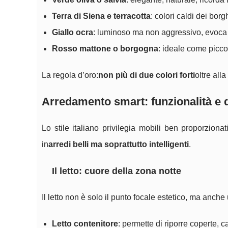
Terra di Siena e terracotta
: colori caldi dei bor
Giallo ocra
: luminoso ma non aggressivo, evoca il 
Rosso mattone o borgogna
: ideale come picco
La regola d’oro:
non più di due colori forti
oltre all
Arredamento smart: funzionalità e de
Lo stile italiano privilegia mobili ben proporziona
in
arredi belli ma soprattutto intelligenti
.
Il letto: cuore della zona notte
Il letto non è solo il punto focale estetico, ma an
Letto contenitore
: permette di riporre coperte, 