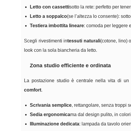
Letto con cassetti
sotto la rete: perfetto per tene
Letto a soppalco
(se l’altezza lo consente): sott
Testiera imbottita lineare
: comoda per leggere e 
Scegli rivestimenti in
tessuti naturali
(cotone, lino) 
look con la sola biancheria da letto.
Zona studio efficiente e ordinata
La postazione studio è centrale nella vita di un 
comfort
.
Scrivania semplice
, rettangolare, senza troppi s
Sedia ergonomica
ma dal design pulito, in colori
Illuminazione dedicata
: lampada da tavolo orien