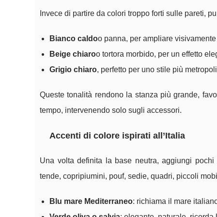
Invece di partire da colori troppo forti sulle pareti,
Bianco caldo
o panna, per ampliare visivamente 
Beige chiaro
o tortora morbido, per un effetto ele
Grigio chiaro
, perfetto per uno stile più metrop
Queste tonalità rendono la stanza più grande, favo
tempo, intervenendo solo sugli accessori.
Accenti di colore ispirati all’Italia
Una volta definita la base neutra, aggiungi pochi co
tende, copripiumini, pouf, sedie, quadri, piccoli mobil
Blu mare Mediterraneo
: richiama il mare italian
Verde oliva o salvia
: elegante, naturale, ricorda 