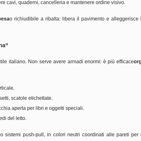
re cavi, quaderni, cancelleria e mantenere ordine visivo.
pesa
o richiudibile a ribalta: libera il pavimento e alleggerisce 
ana”
tile italiano. Non serve avere armadi enormi: è più efficace
or
rticale.
ssetti, scatole etichettate.
hia aperta per libri e oggetti speciali.
di del letto.
e
o sistemi push-pull, in colori neutri coordinati alle pareti per 