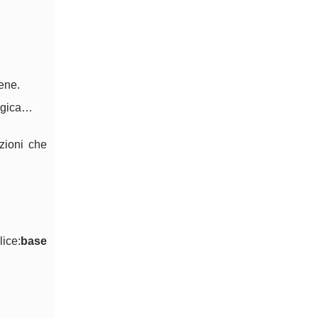
ene.
ergica…
zioni che
lice:
base