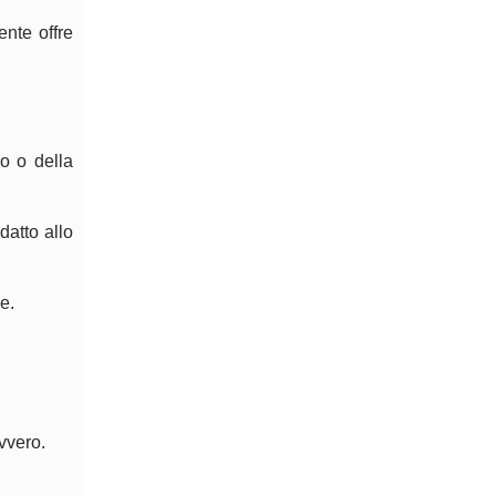
ente offre
o o della
datto allo
e.
vvero.