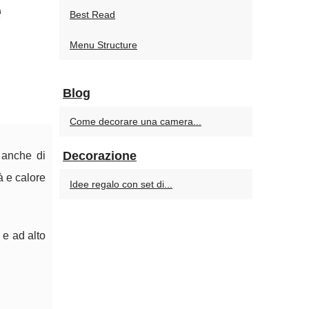
e
Best Read
Menu Structure
Blog
Come decorare una camera...
Decorazione
 anche di
à e calore
Idee regalo con set di...
 e ad alto