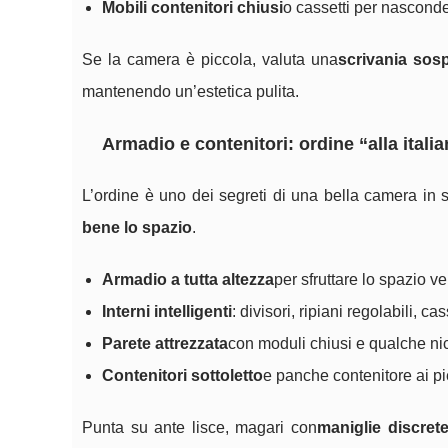
Mobili contenitori chiusi
o cassetti per nasconde
Se la camera è piccola, valuta una
scrivania sos
mantenendo un’estetica pulita.
Armadio e contenitori: ordine “alla itali
L’ordine è uno dei segreti di una bella camera in s
bene lo spazio
.
Armadio a tutta altezza
per sfruttare lo spazio ve
Interni intelligenti
: divisori, ripiani regolabili, ca
Parete attrezzata
con moduli chiusi e qualche nicc
Contenitori sottoletto
e panche contenitore ai pie
Punta su ante lisce, magari con
maniglie discret